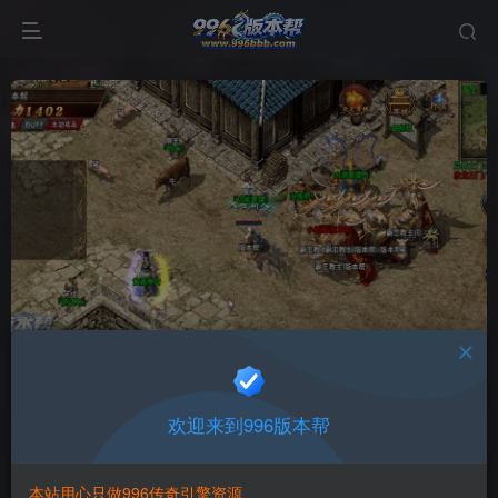
复古传3底板
首页
版本中心
传三版本
正文
欢迎来到996版本帮
996版本帮
关注
打赏
本站用心只做996传奇引擎资源
有问题请联系站长