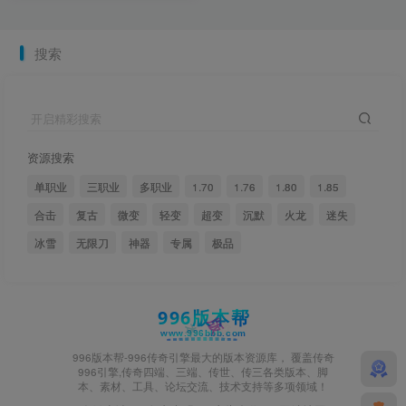
搜索
开启精彩搜索
资源搜索
单职业
三职业
多职业
1.70
1.76
1.80
1.85
合击
复古
微变
轻变
超变
沉默
火龙
迷失
冰雪
无限刀
神器
专属
极品
996版本帮-996传奇引擎最大的版本资源库， 覆盖传奇
996引擎,传奇四端、三端、传世、传三各类版本、脚
本、素材、工具、论坛交流、技术支持等多项领域！