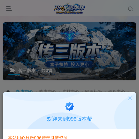
传三版本
共3篇
◉
版本中心
脚本中心
素材中心
网页模板
教程中心
工
◉
四端版本
三端版本
纯pc版本
传世版本
传三版本
欢迎来到996版本帮
本站用心只做996传奇引擎资源