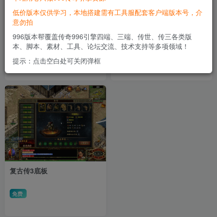
低价版本仅供学习，本地搭建需有工具服配套客户端版本号，介
意勿拍
惊澜三国
惊澜沉默
996版本帮覆盖传奇996引擎四端、三端、传世、传三各类版
本、脚本、素材、工具、论坛交流、技术支持等多项领域！
精品
9000
# 独家寄售
精品
8000
# 独家寄售
￥
￥
提示：点击空白处可关闭弹框
复古传3底板
免费