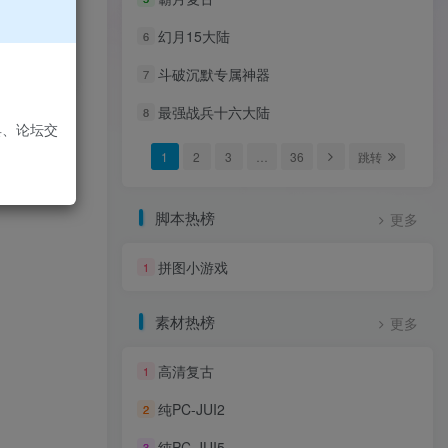
幻月15大陆
6
斗破沉默专属神器
7
最强战兵十六大陆
8
具、论坛交
1
2
3
…
36
跳转
脚本热榜
更多
拼图小游戏
1
素材热榜
更多
高清复古
1
纯PC-JUI2
2
纯PC-JUI5
3