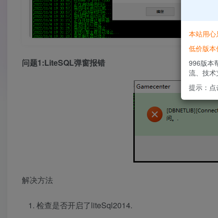
本站用心
低价版本
问题1:LiteSQL弹窗报错
996版
流、技术
提示：点
解决方法
检查是否开启了liteSql2014.