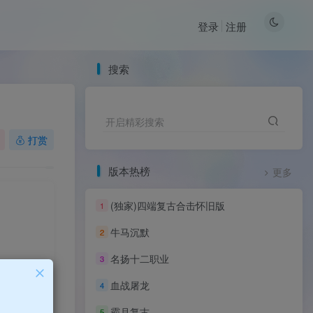
登录
注册
搜索
开启精彩搜索
打赏
版本热榜
更多
(独家)四端复古合击怀旧版
1
牛马沉默
2
名扬十二职业
3
血战屠龙
4
霸月复古
5