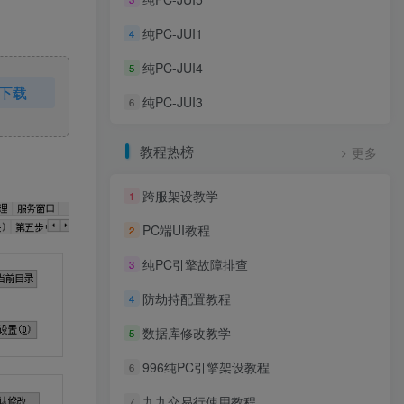
纯PC-JUI1
4
纯PC-JUI4
5
下载
纯PC-JUI3
6
教程热榜
更多
跨服架设教学
1
PC端UI教程
2
纯PC引擎故障排查
3
防劫持配置教程
4
数据库修改教学
5
996纯PC引擎架设教程
6
九九交易行使用教程
7