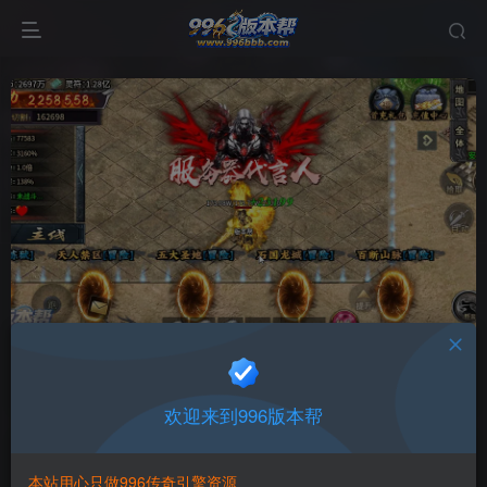
青雷沉默专属神器
首页
版本中心
三端版本
正文
欢迎来到996版本帮
996版本帮
关注
打赏
本站用心只做996传奇引擎资源
有问题请联系站长