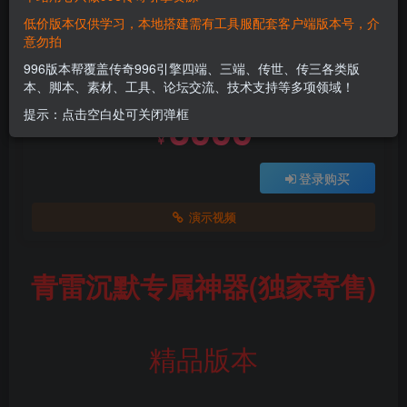
低价版本仅供学习，本地搭建需有工具服配套客户端版本号，介
意勿拍
付费资源
996版本帮覆盖传奇996引擎四端、三端、传世、传三各类版
青雷沉默专属神器
本、脚本、素材、工具、论坛交流、技术支持等多项领域！
此内容为付费资源，请付费后查看
3000
提示：点击空白处可关闭弹框
￥
登录购买
演示视频
青雷沉默专属神器(独家寄售)
精品版本