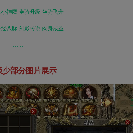
大小神魔-坐骑升级-坐骑飞升
奇经八脉-剑影传说-肉身成圣
……
极少部分图片展示