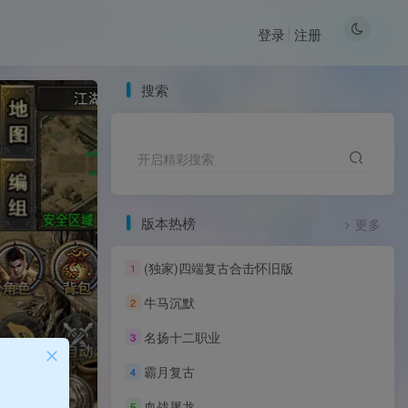
登录
注册
搜索
开启精彩搜索
版本热榜
更多
(独家)四端复古合击怀旧版
1
牛马沉默
2
名扬十二职业
3
霸月复古
4
血战屠龙
5