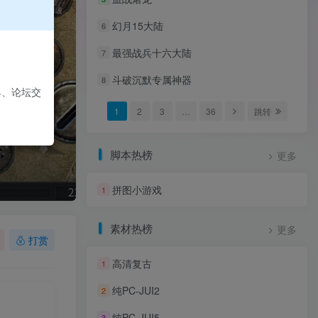
幻月15大陆
6
最强战兵十六大陆
7
斗破沉默专属神器
8
具、论坛交
1
2
3
…
36
跳转
脚本热榜
更多
拼图小游戏
1
素材热榜
更多
打赏
高清复古
1
纯PC-JUI2
2
纯PC-JUI5
3