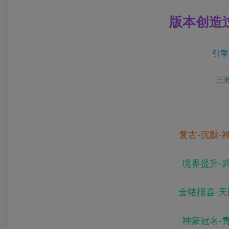
版本创造过
引擎版
三端
复古-沉默-
境界提升-
金猪报喜-天
神豪冠名-