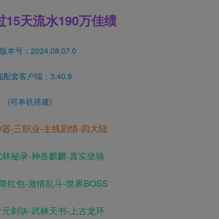
15天
流水
190万佳绩
本号：2024.08.07.0
配套客户端：3.40.9
(可单机搭建)
神器-三职业-主线剧情-四大陆
武林秘录-神兽麒麟-真实坐骑
降红包-激情乱斗-世界BOSS
青元剑诀-武林天书-上古龙环