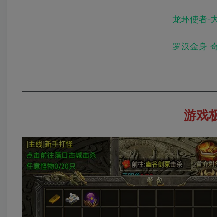
龙环使者-
罗汉金身-
游戏