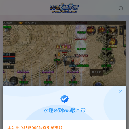
176神宠合击
首页
版本中心
三端版本
正文
欢迎来到996版本帮
996版本帮
关注
打赏
本站用心只做996传奇引擎资源
有问题请联系站长