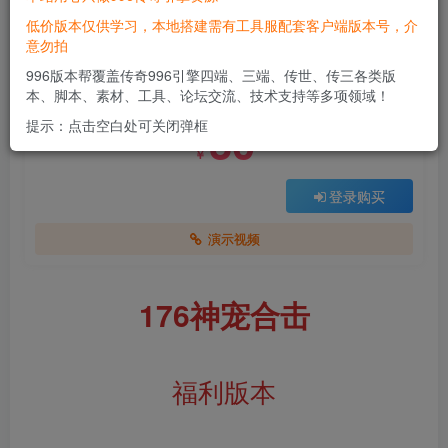
低价版本仅供学习，本地搭建需有工具服配套客户端版本号，介
意勿拍
付费资源
996版本帮覆盖传奇996引擎四端、三端、传世、传三各类版
176神宠合击
本、脚本、素材、工具、论坛交流、技术支持等多项领域！
此内容为付费资源，请付费后查看
30
提示：点击空白处可关闭弹框
￥
登录购买
演示视频
176神宠合击
福利版本