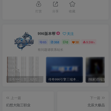
打赏
分享
收藏
996版本帮
关注
65
368
0
38
9.5W+
有问题请联系站长
传奇996引擎三端M2各期引擎包合集(持续更新)
传奇996引擎三端本地数据库
上一篇
下一篇
幻想大陆三职业
北辰大极品