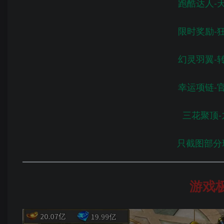
跑酷达人-
限时奖励-
幻灵羽翼-
幸运项链-
三花聚顶-
只截图部分
游戏