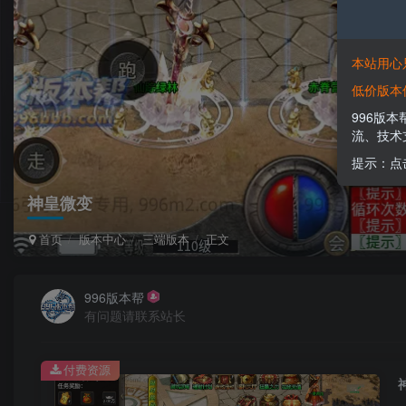
本站用心
低价版本
996版
流、技术
提示：点
神皇微变
首页
版本中心
三端版本
正文
996版本帮
有问题请联系站长
付费资源