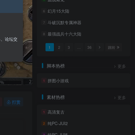
幻月15大陆
6
斗破沉默专属神器
7
最强战兵十六大陆
8
具、论坛交
1
2
3
…
36
跳转
脚本热榜
更多
拼图小游戏
1
素材热榜
更多
打赏
高清复古
1
纯PC-JUI2
2
纯PC-JUI5
3