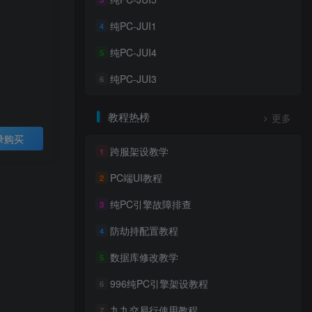
纯PC-JUI1
4
纯PC-JUI4
5
纯PC-JUI3
6
教程热榜
更多
录购买
跨服架设教学
1
PC端UI教程
2
纯PC引擎故障排查
3
防劫持配置教程
4
数据库修改教学
5
996纯PC引擎架设教程
6
九九交易行使用教程
7