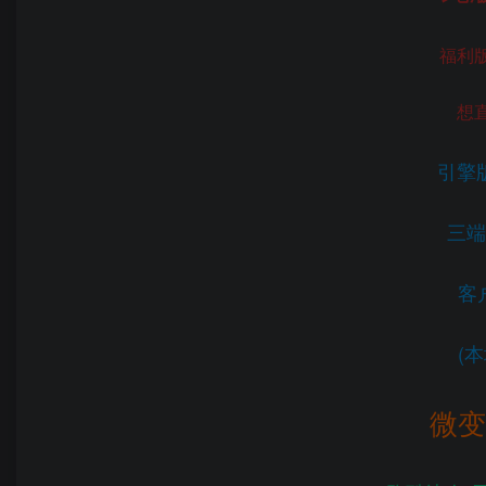
福利
想
引擎版
三端
客
(
微变