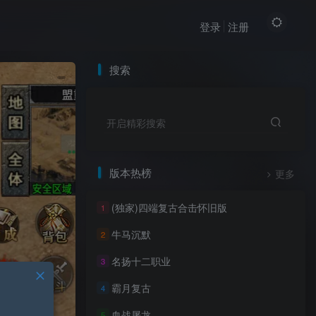
登录
注册
搜索
开启精彩搜索
版本热榜
更多
(独家)四端复古合击怀旧版
1
牛马沉默
2
名扬十二职业
3
霸月复古
4
血战屠龙
5