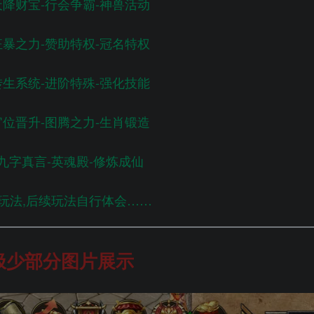
天降财宝-行会争霸-神兽活动
狂暴之力-赞助特权-冠名特权
转生系统-进阶特殊-强化技能
官位晋升-图腾之力-生肖锻造
九字真言-英魂殿-修炼成仙
玩法,后续玩法自行体会……
极少部分图片展示