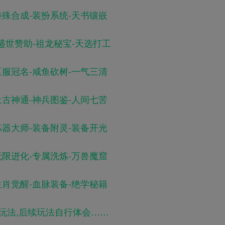
特殊合成-装扮系统-天书镶嵌
-盛世赞助-祖龙秘宝-天选打工
区服冠名-咸鱼砍树-一气三清
上古神通-神兵图鉴-人间七苦
炼器大师-装备附灵-装备开光
无限进化-专属洗炼-万兽魔窟
生肖觉醒-血脉装备-绝学秘籍
玩法,后续玩法自行体会……