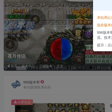
本站用心
低价版本
996版
流、技术
提示：点
苍月传说
首页
版本中心
三端版本
正文
996版本帮
有问题请联系站长
付费资源