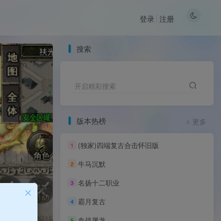
登录
注册
搜索
开启精彩搜索
版本热榜
更多
(独家)四端复古合击怀旧版
1
牛马沉默
2
名扬十二职业
3
霸月复古
4
血战屠龙
5