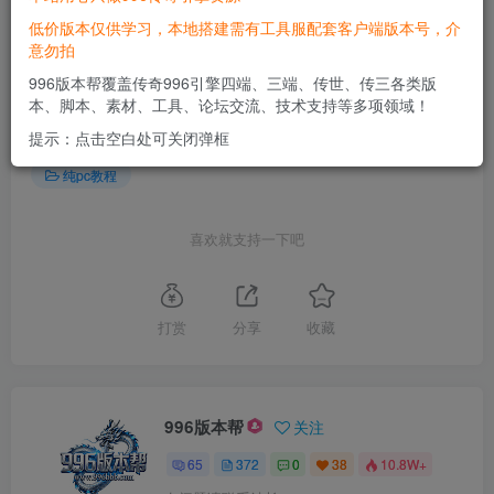
低价版本仅供学习，本地搭建需有工具服配套客户端版本号，介
意勿拍
©
版权声明
文章版权归作者所有，未经允许请勿转载。
996版本帮覆盖传奇996引擎四端、三端、传世、传三各类版
本、脚本、素材、工具、论坛交流、技术支持等多项领域！
THE END
提示：点击空白处可关闭弹框
纯pc教程
喜欢就支持一下吧
打赏
分享
收藏
996版本帮
关注
65
372
0
38
10.8W+