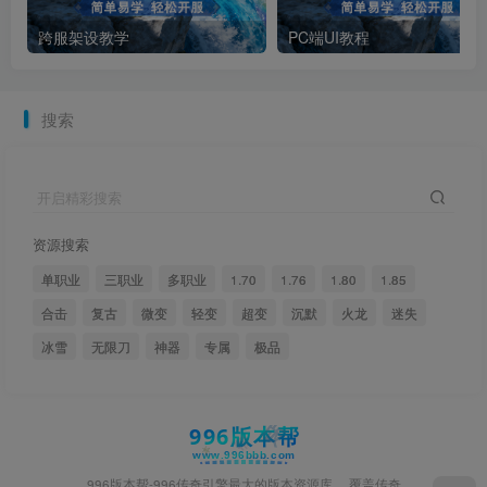
跨服架设教学
PC端UI教程
搜索
开启精彩搜索
资源搜索
单职业
三职业
多职业
1.70
1.76
1.80
1.85
合击
复古
微变
轻变
超变
沉默
火龙
迷失
冰雪
无限刀
神器
专属
极品
996版本帮-996传奇引擎最大的版本资源库， 覆盖传奇