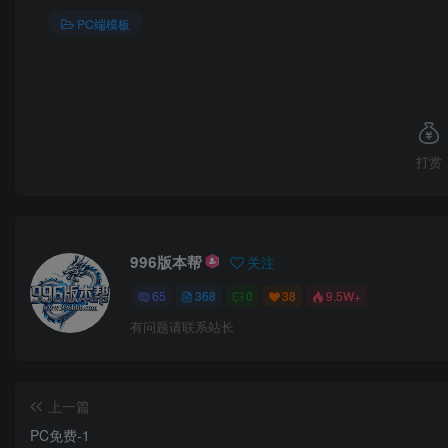
PC端模板
打赏
996版本帮
关注
65
368
0
38
9.5W+
有问题请联系站长
上一篇
PC免费-1