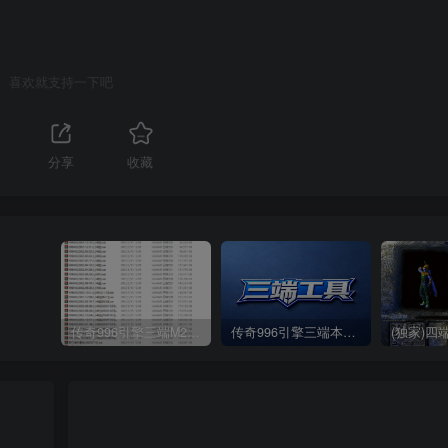
喜欢就支持一下吧
分享
收藏
传奇996引擎三端M2各期引擎包合集(持续更新)
传奇996引擎三端本地数据库