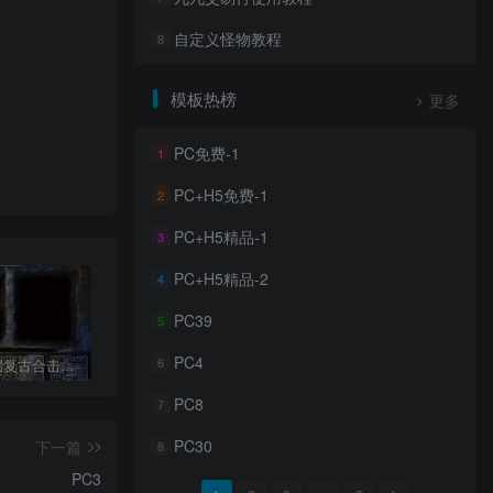
自定义怪物教程
8
模板热榜
更多
PC免费-1
1
PC+H5免费-1
2
PC+H5精品-1
3
PC+H5精品-2
4
PC39
5
PC4
6
(独家)四端复古合击怀旧版
牛马沉默
名扬十二职业
霸
PC8
7
PC30
下一篇
8
PC3