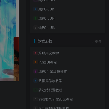
纯PC-JUI1
4
纯PC-JUI4
5
纯PC-JUI3
6
教程热榜
更多
跨服架设教学
1
PC端UI教程
2
纯PC引擎故障排查
3
数据库修改教学
4
防劫持配置教程
5
996纯PC引擎架设教程
6
九九交易行使用教程
7