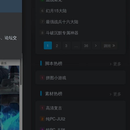
幻月15大陆
6
最强战兵十六大陆
7
斗破沉默专属神器
8
具、论坛交
1
2
3
…
36
跳转
脚本热榜
更多
拼图小游戏
1
素材热榜
更多
高清复古
1
纯PC-JUI2
2
纯PC-JUI5
3