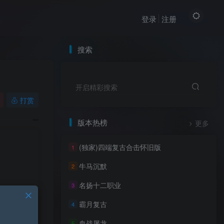
登录
注册
搜索
开启精彩搜索
打赏
版本热榜
更多
(独家)四端复古合击怀旧版
1
牛马沉默
2
名扬十二职业
3
霸月复古
4
血战屠龙
5