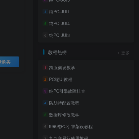
纯PC-JUI1
4
纯PC-JUI4
5
纯PC-JUI3
6
教程热榜
更多
录购买
跨服架设教学
1
PC端UI教程
2
纯PC引擎故障排查
3
防劫持配置教程
4
数据库修改教学
5
996纯PC引擎架设教程
6
九九交易行使用教程
7