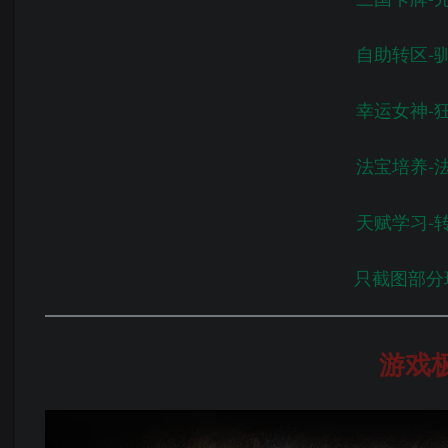
自助转区-
幸运女神-
法宝培养-
天赋学习-
只截图部分
游戏