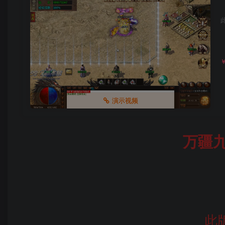
演示视频
万疆九
此