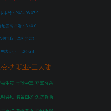
本号：2024.08.07.0
配套客户端：3.40.9
本地电脑可单机搭建)
户端大小：1.20 GB
微变-九职业-三大陆
行会争霸-奇珍异宝-夺宝奇兵
限时奖励-装备图鉴-免费赞助
元素五格-首爆首杀-沙城捐献