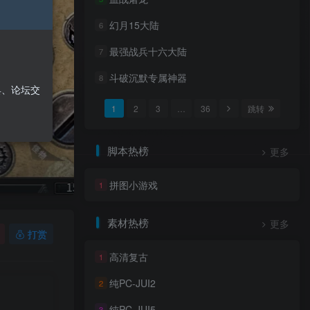
幻月15大陆
6
最强战兵十六大陆
7
斗破沉默专属神器
8
具、论坛交
1
2
3
…
36
跳转
脚本热榜
更多
拼图小游戏
1
素材热榜
更多
打赏
高清复古
1
纯PC-JUI2
2
纯PC-JUI5
3