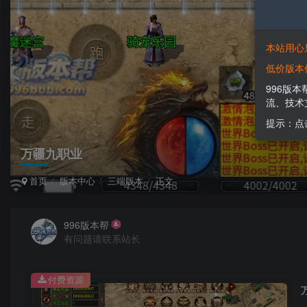
本站用心
低价版本
996版
流、技术
提示：点
万疆九职业
首页
版本中心
三端版本
正文
996版本帮
有问题请联系站长
付费资源