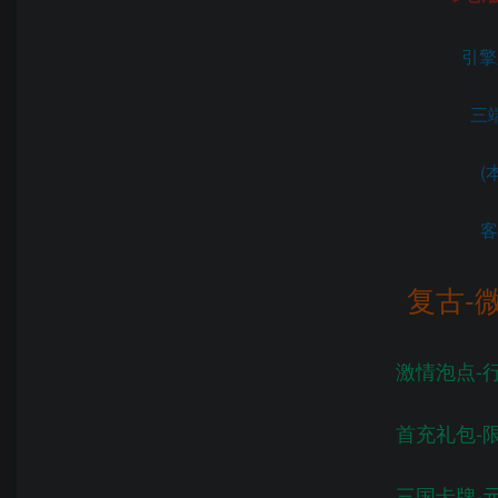
引擎版
三端
(
客
复古-
激情泡点-
首充礼包-
三国卡牌-