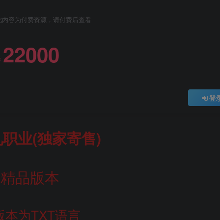
此内容为付费资源，请付费后查看
22000
￥
登
职业(独家寄售)
精品版本
版本为TXT语言