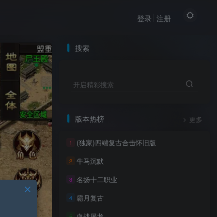
登录
注册
搜索
开启精彩搜索
版本热榜
更多
(独家)四端复古合击怀旧版
1
牛马沉默
2
名扬十二职业
3
霸月复古
4
血战屠龙
5