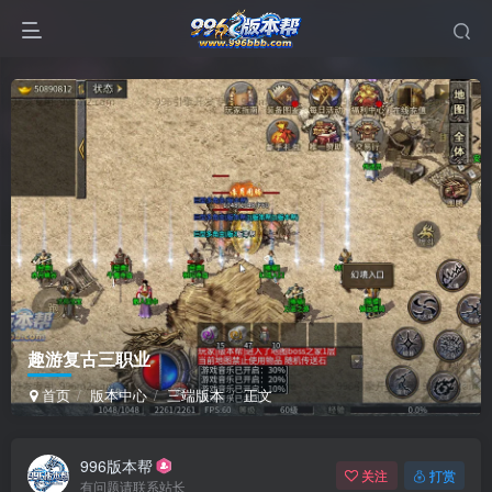
趣游复古三职业
首页
版本中心
三端版本
正文
996版本帮
关注
打赏
有问题请联系站长