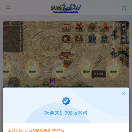
悦畅冰雪
首页
版本中心
三端版本
正文
欢迎来到996版本帮
996版本帮
关注
打赏
本站用心只做996传奇引擎资源
有问题请联系站长