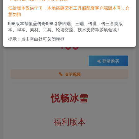
低价版本仅供学习，本地搭建需有工具服配套客户端版本号，介
意勿拍
付费资源
996版本帮覆盖传奇996引擎四端、三端、传世、传三各类版
悦畅冰雪
本、脚本、素材、工具、论坛交流、技术支持等多项领域！
此内容为付费资源，请付费后查看
90
提示：点击空白处可关闭弹框
￥
登录购买
演示视频
悦畅冰雪
福利版本