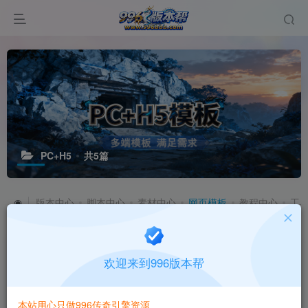
PC+H5
共5篇
◉
版本中心
脚本中心
素材中心
网页模板
教程中心
工
◉
PC端模板
PC+H5
欢迎来到996版本帮
本站用心只做996传奇引擎资源