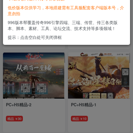
低价版本仅供学习，本地搭建需有工具服配套客户端版本号，介
意勿拍
PC+H5-1
PC+H5精品-3
996版本帮覆盖传奇996引擎四端、三端、传世、传三各类版
本、脚本、素材、工具、论坛交流、技术支持等多项领域！
精品
20
精品
50
￥
￥
提示：点击空白处可关闭弹框
PC+H5精品-2
PC+H5精品-1
精品
30
精品
10
￥
￥