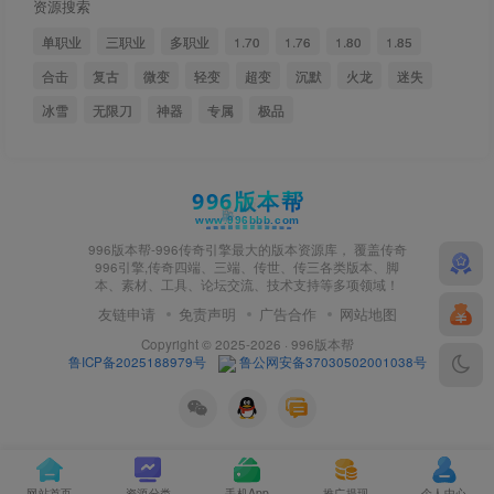
资源搜索
单职业
三职业
多职业
1.70
1.76
1.80
1.85
合击
复古
微变
轻变
超变
沉默
火龙
迷失
冰雪
无限刀
神器
专属
极品
996版本帮-996传奇引擎最大的版本资源库， 覆盖传奇
996引擎,传奇四端、三端、传世、传三各类版本、脚
本、素材、工具、论坛交流、技术支持等多项领域！
友链申请
免责声明
广告合作
网站地图
Copyright © 2025-2026 · 996版本帮
鲁ICP备2025188979号
鲁公网安备37030502001038号
网站首页
资源分类
手机App
推广提现
个人中心