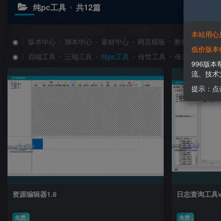
纯pc工具
共12篇
本站用心
◉
版本中心
脚本中心
素材中心
网页模板
教程中心
工
低价版本
◉
四端工具
三端工具
纯pc工具
传世工具
传三工具
996版
流、技术
提示：点
资源编辑器1.6
日志查询工具v1
免费
免费