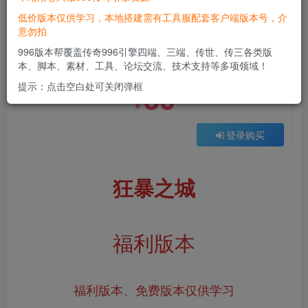
低价版本仅供学习，本地搭建需有工具服配套客户端版本号，介
意勿拍
付费资源
996版本帮覆盖传奇996引擎四端、三端、传世、传三各类版
狂暴之城
本、脚本、素材、工具、论坛交流、技术支持等多项领域！
此内容为付费资源，请付费后查看
30
提示：点击空白处可关闭弹框
￥
登录购买
狂暴之城
福利版本
福利版本、免费版本仅供学习