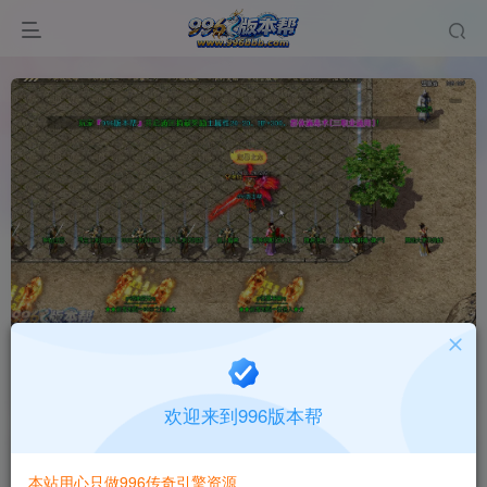
狂暴之城
首页
版本中心
纯pc版本
正文
欢迎来到996版本帮
996版本帮
关注
打赏
本站用心只做996传奇引擎资源
有问题请联系站长