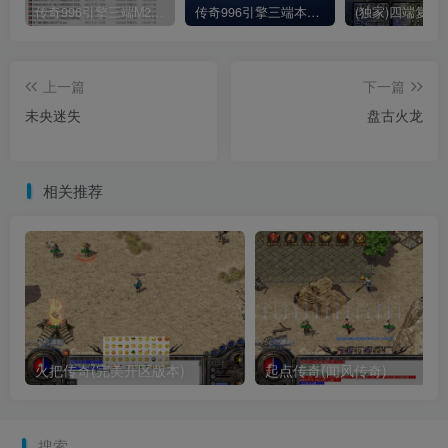
传奇996引擎三端M2各期引擎包合集(持续更新)
传奇996引擎三端本地数据库
上一篇
下一篇
未央迷失
盘古火龙
相关推荐
火把传奇(完美开区版本)
起点传奇(闻风传奇)
搜索