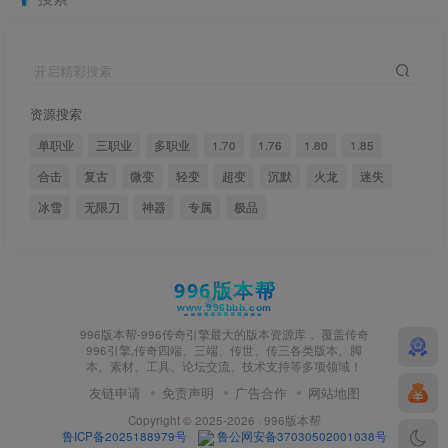
开启精彩搜索
资源搜索
单职业
三职业
多职业
1.70
1.76
1.80
1.85
合击
复古
微变
轻变
超变
沉默
火龙
迷失
冰雪
无限刀
神器
专属
极品
996版本帮-996传奇引擎最大的版本资源库， 覆盖传奇
996引擎,传奇四端、三端、传世、传三各类版本、脚
本、素材、工具、论坛交流、技术支持等多项领域！
友链申请
免责声明
广告合作
网站地图
Copyright © 2025-2026 · 996版本帮
鲁ICP备2025188979号
鲁公网安备37030502001038号