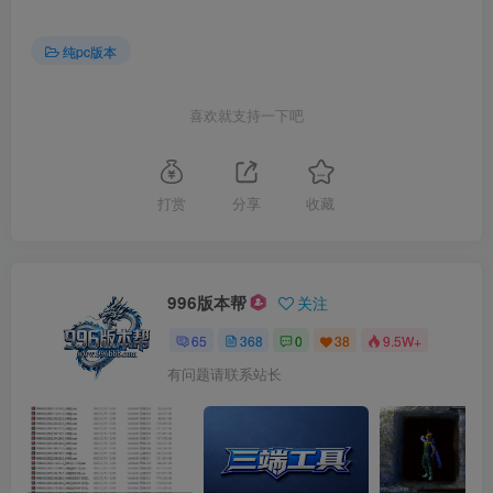
纯pc版本
喜欢就支持一下吧
打赏
分享
收藏
996版本帮
关注
65
368
0
38
9.5W+
有问题请联系站长