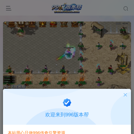
财神火龙
首页
版本中心
纯pc版本
正文
欢迎来到996版本帮
996版本帮
关注
打赏
本站用心只做996传奇引擎资源
有问题请联系站长