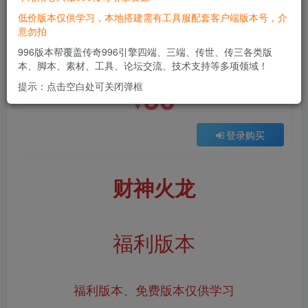
低价版本仅供学习，本地搭建需有工具服配套客户端版本号，介
意勿拍
付费资源
996版本帮覆盖传奇996引擎四端、三端、传世、传三各类版
财神火龙
本、脚本、素材、工具、论坛交流、技术支持等多项领域！
此内容为付费资源，请付费后查看
50
提示：点击空白处可关闭弹框
￥
登录购买
财神火龙
福利版本
福利版本、免费版本仅供学习