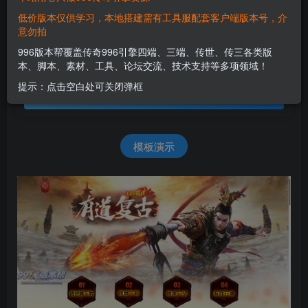
低价版本仅供学习，本地搭建需有工具服配套客户端版本号，介
意勿拍
免费资源
996版本帮覆盖传奇996引擎四端、三端、传世、传三各类版
PC24
本、脚本、素材、工具、论坛交流、技术支持等多项领域！
此内容为免费资源，请登录后查看
提示：点击空白处可关闭弹框
登录查看
模板演示