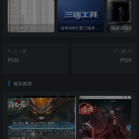
传奇996引擎三端M2各期引擎包合集(持续更新)
传奇996引擎三端本地数据库
上一篇
下一篇
PC23
PC25
相关推荐
PC免费-1
PC39