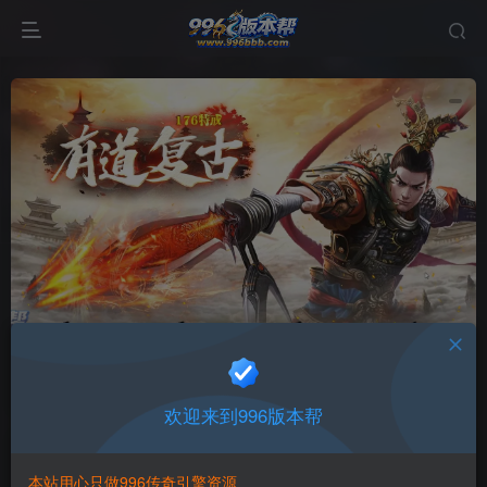
PC24
首页
网页模板
PC端模板
正文
欢迎来到996版本帮
996版本帮
关注
打赏
本站用心只做996传奇引擎资源
有问题请联系站长