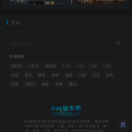
搜索
开启精彩搜索
资源搜索
单职业
三职业
多职业
1.70
1.76
1.80
1.85
合击
复古
微变
轻变
超变
沉默
火龙
迷失
冰雪
无限刀
神器
专属
极品
996版本帮-996传奇引擎最大的版本资源库， 覆盖传奇
996引擎,传奇四端、三端、传世、传三各类版本、脚
本、素材、工具、论坛交流、技术支持等多项领域！