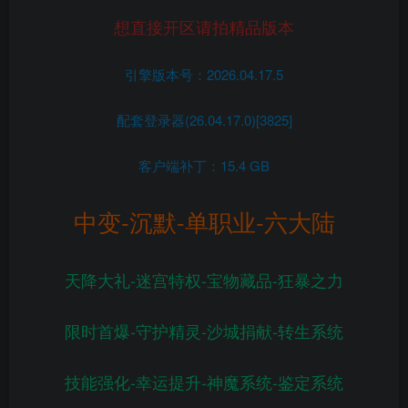
想直接开区请拍精品版本
引擎版本号：2026.04.17.5
配套登录器(26.04.17.0)[3825]
客户端补丁：15.4 GB
中变-沉默-单职业-六大陆
天降大礼-迷宫特权-宝物藏品-狂暴之力
限时首爆-守护精灵-沙城捐献-转生系统
技能强化-幸运提升-神魔系统-鉴定系统