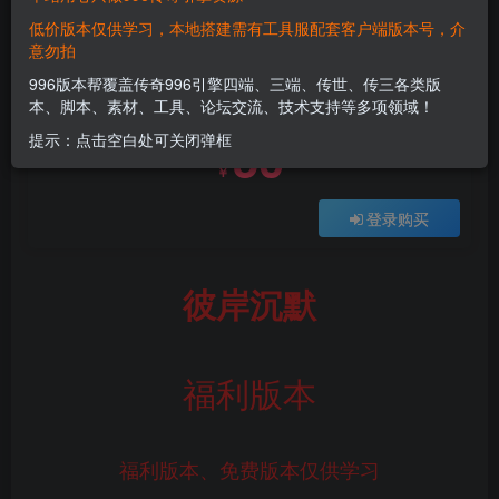
低价版本仅供学习，本地搭建需有工具服配套客户端版本号，介
意勿拍
付费资源
996版本帮覆盖传奇996引擎四端、三端、传世、传三各类版
彼岸沉默
本、脚本、素材、工具、论坛交流、技术支持等多项领域！
此内容为付费资源，请付费后查看
50
提示：点击空白处可关闭弹框
￥
登录购买
彼岸沉默
福利版本
福利版本、免费版本仅供学习