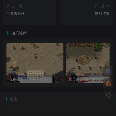
©
版权声明
文章版权归作者所有，未经允许请勿转载。
THE END
纯pc版本