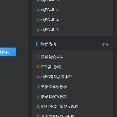
纯PC-JUI1
4
纯PC-JUI4
5
纯PC-JUI3
6
教程热榜
更多
录购买
跨服架设教学
1
PC端UI教程
2
纯PC引擎故障排查
3
数据库修改教学
4
防劫持配置教程
5
996纯PC引擎架设教程
6
九九交易行使用教程
7