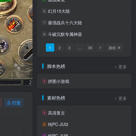
幻月15大陆
6
最强战兵十六大陆
7
斗破沉默专属神器
8
1
2
3
…
36
跳转
脚本热榜
更多
拼图小游戏
1
素材热榜
更多
打赏
高清复古
1
纯PC-JUI2
2
纯PC-JUI5
3