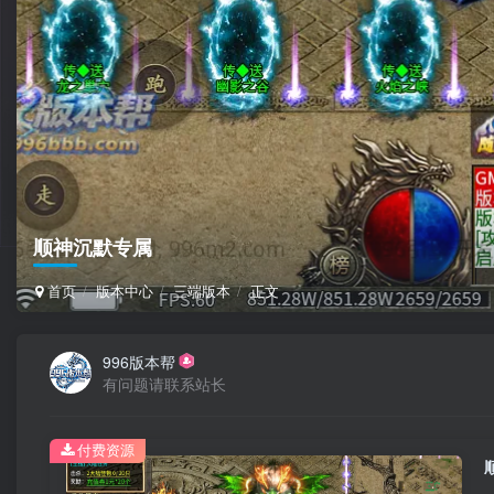
顺神沉默专属
首页
版本中心
三端版本
正文
996版本帮
有问题请联系站长
付费资源