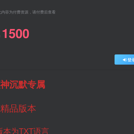
此内容为付费资源，请付费后查看
1500
￥
登
顺神沉默专属
精品版本
版本为TXT语言