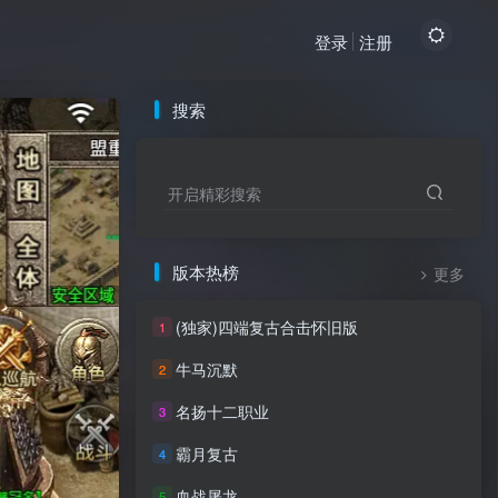
登录
注册
搜索
开启精彩搜索
版本热榜
更多
(独家)四端复古合击怀旧版
1
牛马沉默
2
名扬十二职业
3
霸月复古
4
血战屠龙
5