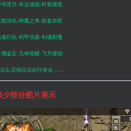
称号晋升-幸运项链-时装锻造
技能强化-神魔之体-装备加星
武魂幻化-剑甲洗炼-剑魂附魔
专属鉴定-元神觉醒-飞升渡劫
玩法,后续玩法自行体会……
极少部分图片展示