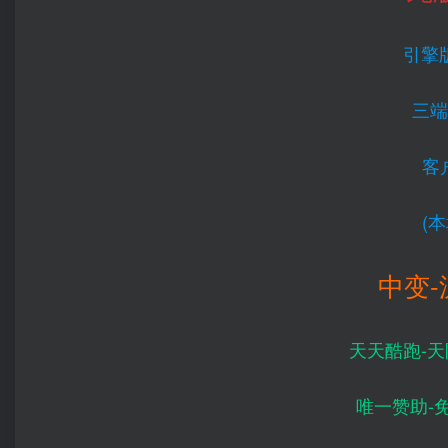
引擎版
三端
客
(
中变-
天天酷跑-天
唯一赞助-