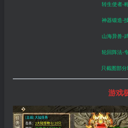
转生使者-
神器锻造-
山海异兽-
轮回阵法-
只截图部分
游戏