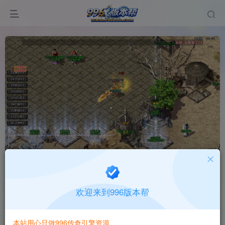
独家奇遇
首页
版本中心
纯pc版本
正文
欢迎来到996版本帮
996版本帮
关注
打赏
本站用心只做996传奇引擎资源
有问题请联系站长