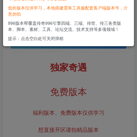
低价版本仅供学习，本地搭建需有工具服配套客户端版本号，介
意勿拍
免费资源
996版本帮覆盖传奇996引擎四端、三端、传世、传三各类版
独家奇遇
本、脚本、素材、工具、论坛交流、技术支持等多项领域！
此内容为免费资源，请登录后查看
提示：点击空白处可关闭弹框
登录查看
独家奇遇
免费版本
福利版本、免费版本仅供学习
想直接开区请拍精品版本