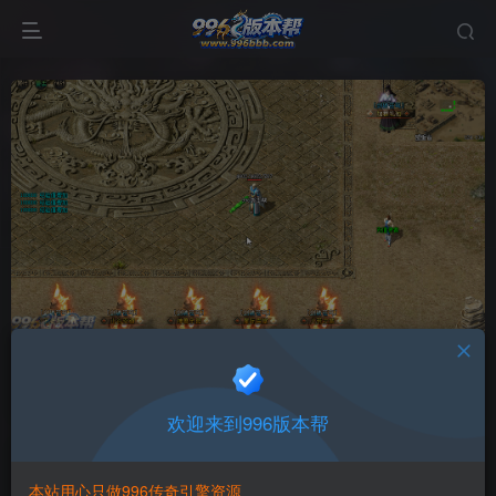
剑破苍穹
首页
版本中心
纯pc版本
正文
欢迎来到996版本帮
996版本帮
关注
打赏
本站用心只做996传奇引擎资源
有问题请联系站长