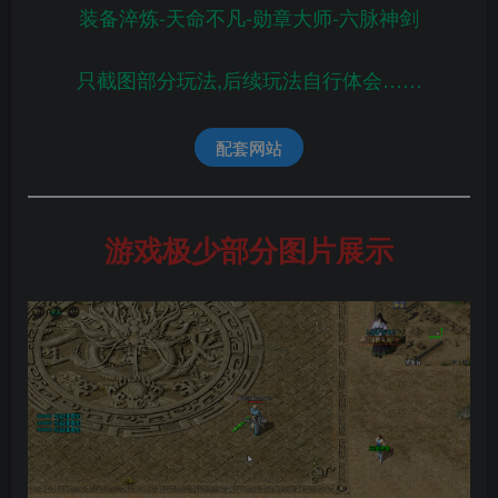
装备淬炼-天命不凡-勋章大师-六脉神剑
只截图部分玩法,后续玩法自行体会……
配套网站
游戏极少部分图片展示