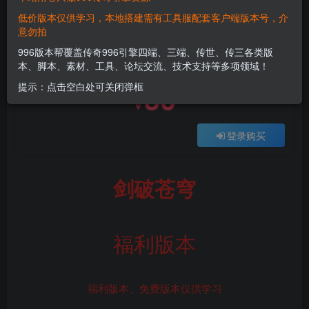
低价版本仅供学习，本地搭建需有工具服配套客户端版本号，介
意勿拍
付费资源
996版本帮覆盖传奇996引擎四端、三端、传世、传三各类版
剑破苍穹
本、脚本、素材、工具、论坛交流、技术支持等多项领域！
此内容为付费资源，请付费后查看
50
提示：点击空白处可关闭弹框
￥
登录购买
剑破苍穹
福利版本
福利版本、免费版本仅供学习