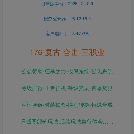
引擎版本号：2025.12.18.9
配套登录器：25.12.18.0
客户端补丁：3.47 GB
176-复古-合击-三职业
公益赞助-狂暴之力-投保系统-强化系统
等级排行-王者挂机-等级奖励-首爆奖励
幸运项链-时装抽奖-性别转换-特殊合成
只截图部分玩法,后续玩法自行体会……