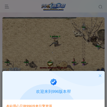
记忆传奇
首页
版本中心
纯pc版本
正文
欢迎来到996版本帮
996版本帮
关注
打赏
本站用心只做996传奇引擎资源
有问题请联系站长