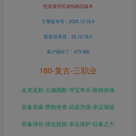
想直接开区请拍精品版本
引擎版本号：2025.12.18.9
配套登录器：25.12.18.0
客户端补丁：473 MB
180-复古-三职业
金龙送财-土城跑酷-夺宝奇兵-怪物攻城
装备首爆-赞助使者-武器升级-幸运项链
装备强化-强化技能-幸运保护-狂暴之力